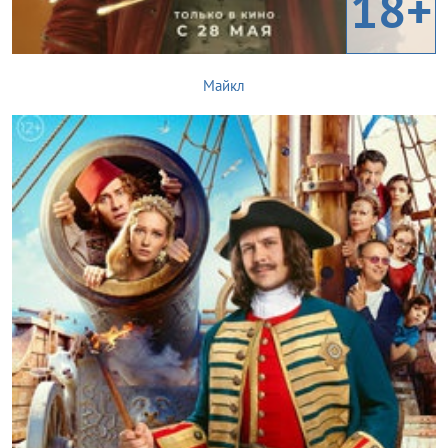
18+
Майкл