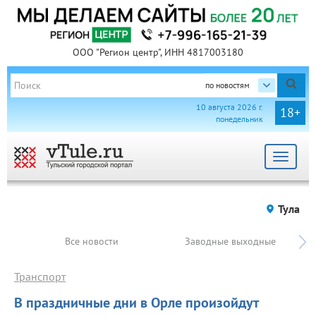
ООО "Регион центр", ИНН 4817003180
по новостям
10 августа 2026 г.
18+
понедельник
Toggle
navigat
Тула
Все новости
Заводные выходные
Транспорт
В праздничные дни в Орле произойдут