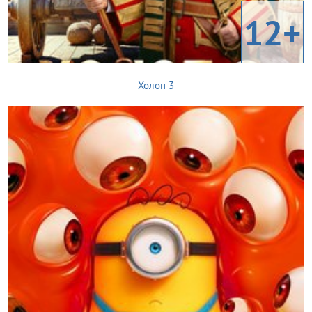
12+
Холоп 3