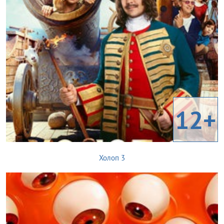
12+
Холоп 3