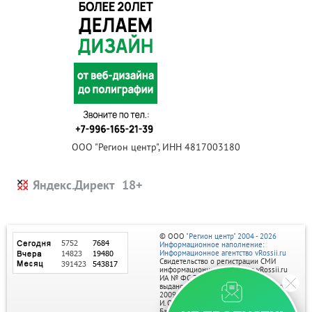
ООО "Регион центр", ИНН 4817003180
Яндекс.Директ
© ООО
"Регион центр" 2004 - 2026
Информационное наполнение:
Информационное агентство vRossii.ru
Свидетельство о регистрации СМИ
информационного агентства vRossii.ru
ИА № ФС 77‑35502
выдано РОСКОМНАДЗОРом 04 марта
2009г.
И. О. Главного редактора Нарыков А. Н.
Баннеры на портале размещаются на