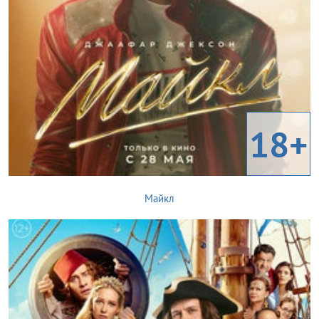
18+
Майкл