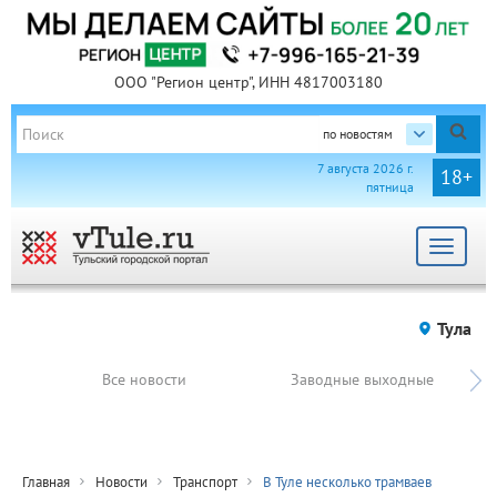
ООО "Регион центр", ИНН 4817003180
по новостям
7 августа 2026 г.
18+
пятница
Toggle
navigat
Тула
Все новости
Заводные выходные
Главная
Новости
Транспорт
В Туле несколько трамваев