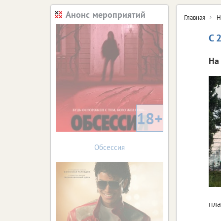
Анонс мероприятий
Главная
Н
С 
На 
18+
Обсессия
пла