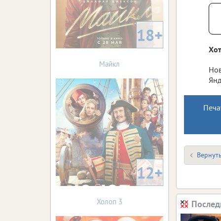
18+
Хот
Майкл
Нов
Янд
Печа
Вернуть
12+
Холоп 3
Послед