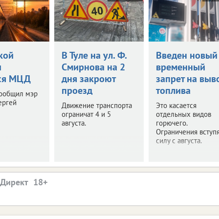
кой
В Туле на ул. Ф.
Введен новый
и
Смирнова на 2
временный
ся МЦД
дня закроют
запрет на выв
проезд
топлива
сообщил мэр
ергей
Движение транспорта
Это касается
ограничат 4 и 5
отдельных видов
августа.
горючего.
Ограничения вступя
силу с августа.
.Директ