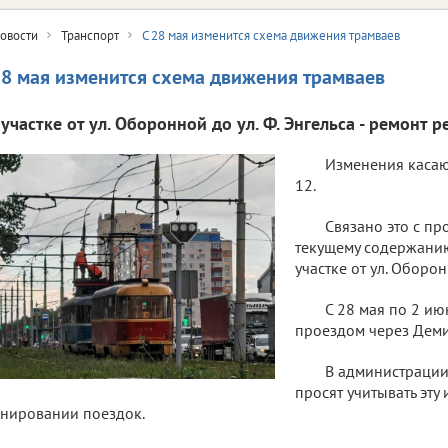
овости
Транспорт
С 28 мая изменится схема движения трамваев
28 мая изменится схема движения трамваев
участке от ул. Оборонной до ул. Ф. Энгельса - ремонт р
Изменения касаю
12.
Связано это с п
текущему содержанию
участке от ул. Оборон
С 28 мая по 2 ию
проездом через Деми
В администрации
просят учитывать эт
нировании поездок.