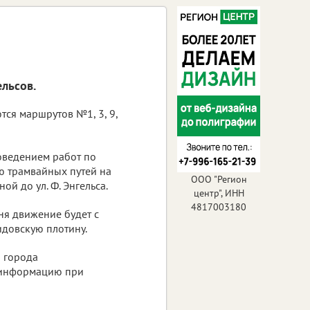
ельсов.
тся маршрутов №1, 3, 9,
роведением работ по
 трамвайных путей на
ООО "Регион
ной до ул. Ф. Энгельса.
центр", ИНН
4817003180
ня движение будет с
довскую плотину.
 города
у информацию при