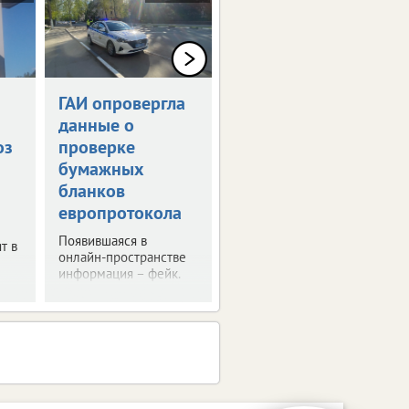
ГАИ опровергла
Тулу перекроют
данные о
из-за футбола
оз
проверке
Будут запрещены
бумажных
остановка и стоянка
автомобилей, а также
бланков
закрыт проезд на
европротокола
отдельных участках
городских улиц.
Появившаяся в
т в
онлайн-пространстве
информация – фейк.