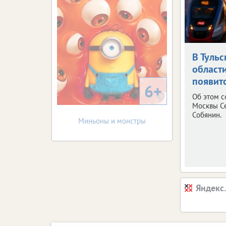
В Тульс
област
появит
6+
Об этом 
Москвы С
Собянин.
Миньоны и монстры
Яндекс