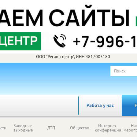
ООО "Регион центр", ИНН 4817003180
Работа у нас
Н
Заводные
Интернет-
На
сти
ДТП
Общество
выходные
конференция
мероп