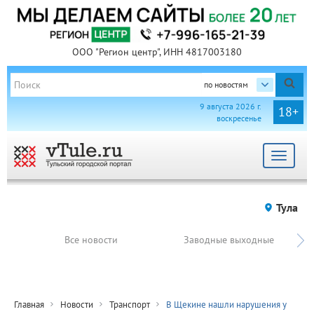
ООО "Регион центр", ИНН 4817003180
по новостям
9 августа 2026 г.
18+
воскресенье
Toggle
navigat
Тула
Все новости
Заводные выходные
Главная
Новости
Транспорт
В Щекине нашли нарушения у