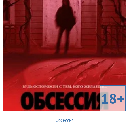
18+
Обсессия