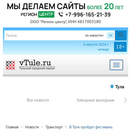
ООО "Регион центр", ИНН 4817003180
по новостям
6 августа 2026 г.
18+
четверг
Toggle
navigat
Тула
Все новости
Заводные выходные
Главная
Новости
Транспорт
В Туле пройдет фестиваль