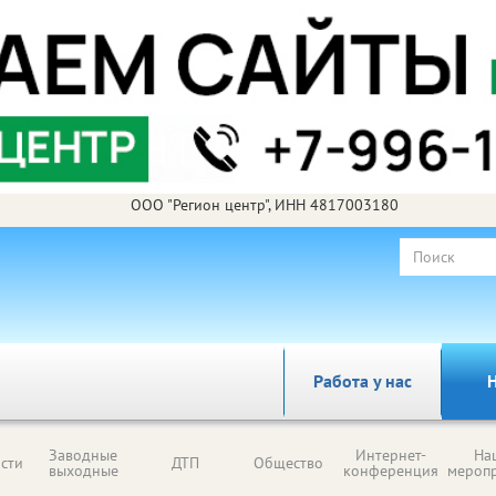
ООО "Регион центр", ИНН 4817003180
Работа у нас
Н
Заводные
Интернет-
На
сти
ДТП
Общество
выходные
конференция
мероп