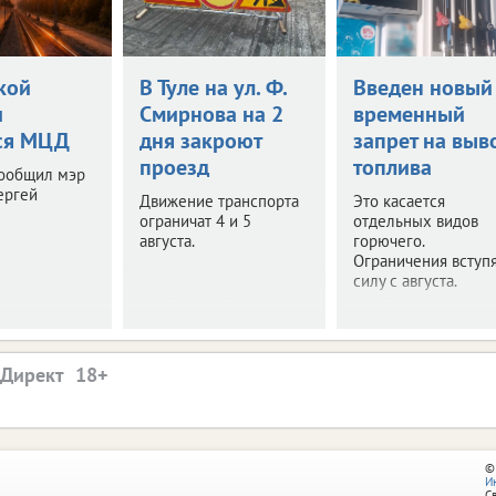
кой
В Туле на ул. Ф.
Введен новый
и
Смирнова на 2
временный
ся МЦД
дня закроют
запрет на выв
проезд
топлива
сообщил мэр
ергей
Движение транспорта
Это касается
ограничат 4 и 5
отдельных видов
августа.
горючего.
Ограничения вступя
силу с августа.
.Директ
©
И
С