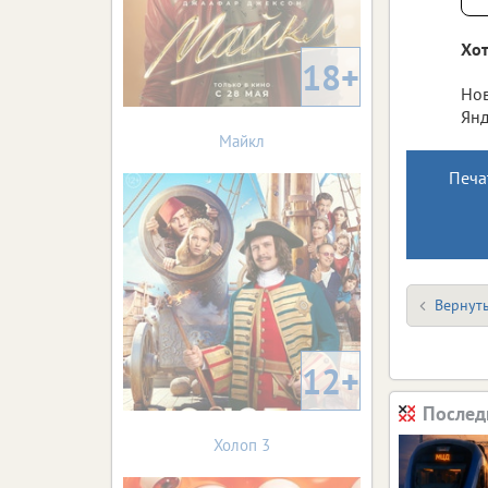
Хот
18+
Нов
Янд
Майкл
Печа
Вернуть
12+
Послед
Холоп 3