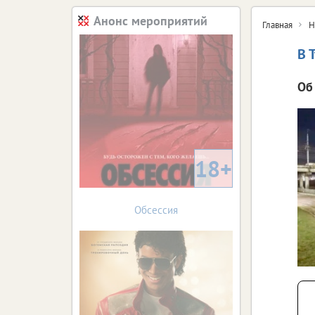
Анонс мероприятий
Главная
Н
В 
Об
18+
Обсессия