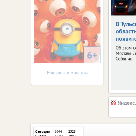
В Тульс
област
появит
Об этом 
6+
Москвы С
Собянин.
Миньоны и монстры
Яндекс