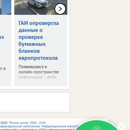
ГАИ опровергла
Тулу перекроют
данные о
из-за футбола
оз
проверке
Будут запрещены
бумажных
остановка и стоянка
автомобилей, а также
бланков
закрыт проезд на
европротокола
отдельных участках
городских улиц.
Появившаяся в
т в
онлайн-пространстве
информация – фейк.
 ООО
"Регион центр" 2004 - 2026
нформационное наполнение: Информационное агентство vRossii.ru
видетельство о регистрации СМИ информационного агентства vRossii.ru