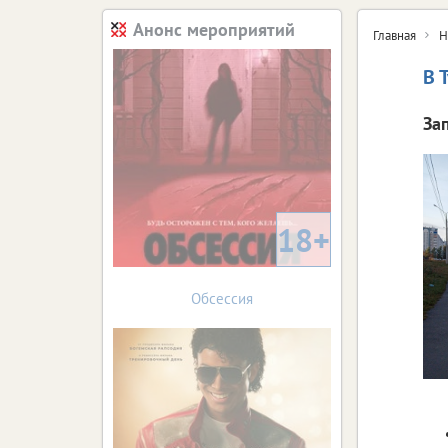
Анонс мероприятий
Главная
Н
В 
За
18+
Обсессия