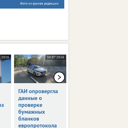
Фото из архива редакции
7.2026
30.07.2026
28.07.2026
ГАИ опровергла
Тулу перекроют
данные о
из-за футбола
оз
проверке
Будут запрещены
бумажных
остановка и стоянка
автомобилей, а также
бланков
закрыт проезд на
европротокола
отдельных участках