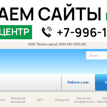
ООО "Регион центр", ИНН 4817003180
Работа у нас
Н
Заводные
Интернет-
На
сти
ДТП
Общество
выходные
конференция
мероп