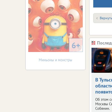
Вернуть
6+
Послед
Миньоны и монстры
В Тульс
област
появит
Об этом 
Москвы С
Собянин.