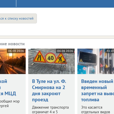
ся к списку новостей
ние новости
06.08.2026
04.08.2026
31.0
кой
В Туле на ул. Ф.
Введен новый
и
Смирнова на 2
временный
ся МЦД
дня закроют
запрет на выв
проезд
топлива
сообщил мэр
ергей
Движение транспорта
Это касается
ограничат 4 и 5
отдельных видов