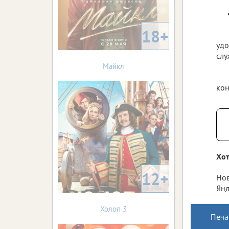
18+
удо
слу
Майкл
кон
Хот
12+
Нов
Янд
Холоп 3
Печа