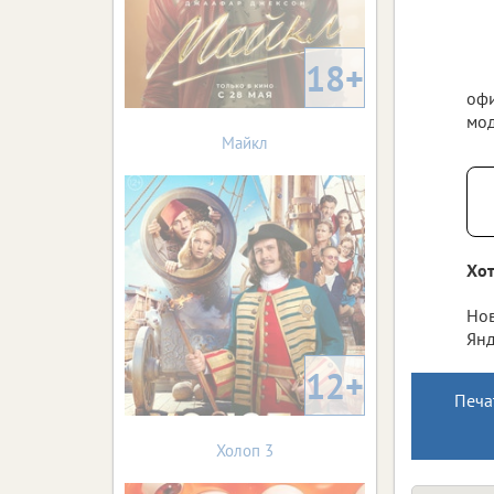
18+
офи
мод
Майкл
Хот
Нов
Янд
12+
Печа
Холоп 3