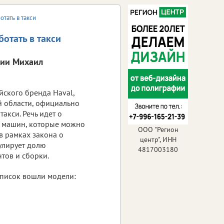
тать в такси
отать в такси
сии Михаил
йского бренда Haval,
й области, официально
такси. Речь идет о
 машин, которые можно
ООО "Регион
 в рамках закона о
центр", ИНН
гулирует долю
4817003180
тов и сборки.
писок вошли модели: