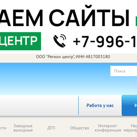
ООО "Регион центр", ИНН 4817003180
Работа у нас
Н
Заводные
Интернет-
На
сти
ДТП
Общество
выходные
конференция
мероп