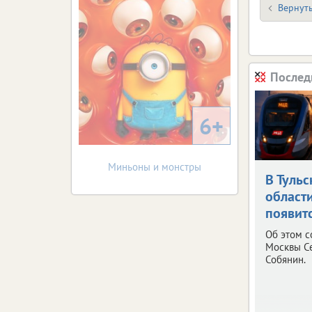
Вернуть
Послед
6+
Миньоны и монстры
В Тульс
област
появит
Об этом 
Москвы С
Собянин.