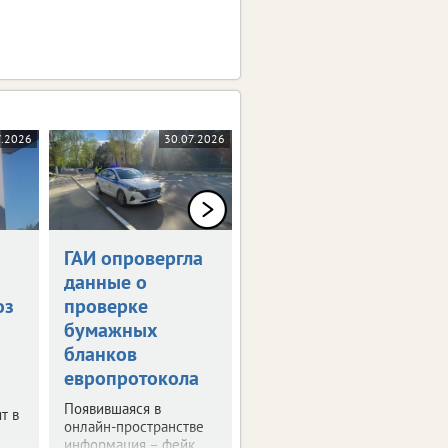
7.2026
30.07.2026
28.07.2026
ГАИ опровергла
Тулу перекроют
данные о
из-за футбола
оз
проверке
Будут запрещены
бумажных
остановка и стоянка
автомобилей, а также
бланков
закрыт проезд на
европротокола
отдельных участках
городских улиц.
Появившаяся в
т в
онлайн-пространстве
информация – фейк.