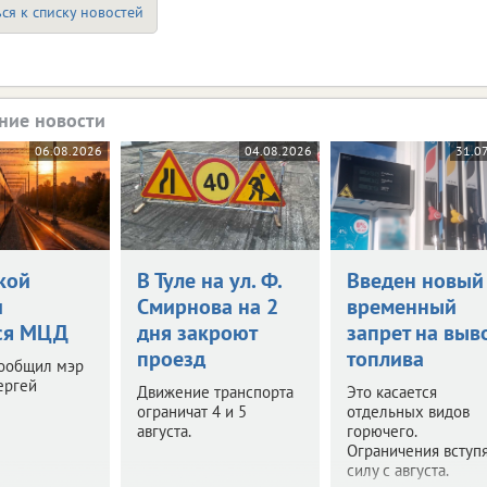
ся к списку новостей
ние новости
06.08.2026
04.08.2026
31.0
кой
В Туле на ул. Ф.
Введен новый
и
Смирнова на 2
временный
ся МЦД
дня закроют
запрет на выв
проезд
топлива
сообщил мэр
ергей
Движение транспорта
Это касается
ограничат 4 и 5
отдельных видов
августа.
горючего.
Ограничения вступя
силу с августа.