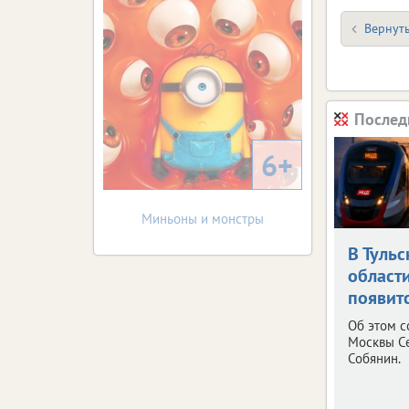
Вернуть
Послед
6+
Миньоны и монстры
В Тульс
област
появит
Об этом 
Москвы С
Собянин.