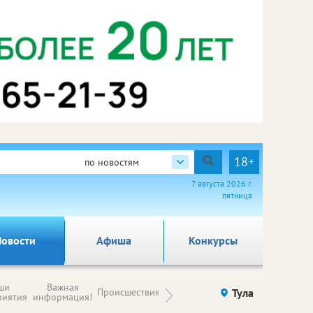
18+
по новостям
7 августа 2026 г.
пятница
овости
Афиша
Конкурсы
Новости
ши
Важная
Происшествия
Здоровье
Тула
Ку
компаний (на
риятия
информация!
правах
рекламы)