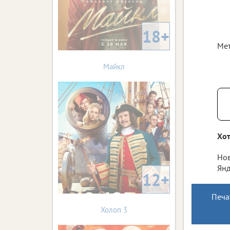
18+
Мет
Майкл
Хот
Нов
Янд
12+
Печа
Холоп 3