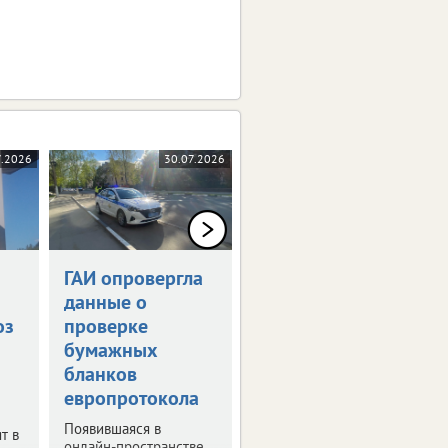
7.2026
30.07.2026
28.07.2026
ГАИ опровергла
Тулу перекроют
данные о
из-за футбола
оз
проверке
Будут запрещены
бумажных
остановка и стоянка
автомобилей, а также
бланков
закрыт проезд на
европротокола
отдельных участках
городских улиц.
Появившаяся в
т в
онлайн-пространстве