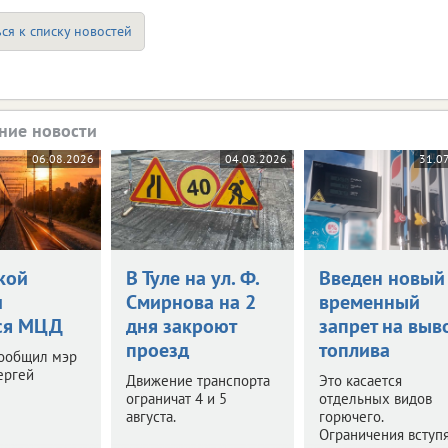
ся к списку новостей
ние новости
06.08.2026
04.08.2026
31.0
кой
В Туле на ул. Ф.
Введен новый
и
Смирнова на 2
временный
ся МЦД
дня закроют
запрет на выв
проезд
топлива
сообщил мэр
ергей
Движение транспорта
Это касается
ограничат 4 и 5
отдельных видов
августа.
горючего.
Ограничения вступя