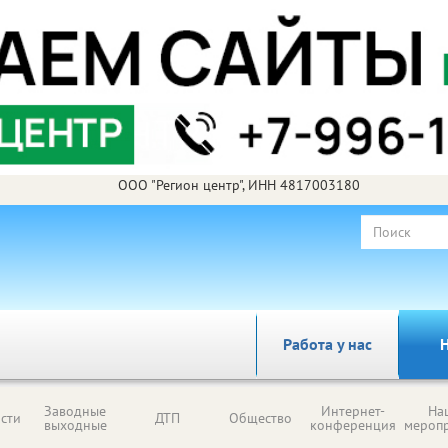
ООО "Регион центр", ИНН 4817003180
Работа у нас
Н
Заводные
Интернет-
На
сти
ДТП
Общество
выходные
конференция
мероп