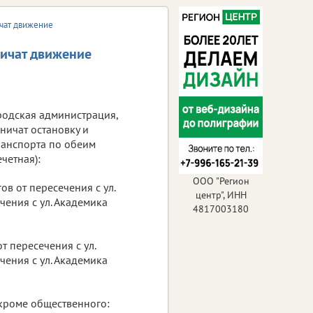
ичат движение
ничат движение
родская администрация,
аничат остановку и
ранспорта по обеим
ечетная):
ООО "Регион
гов от пересечения с ул.
центр", ИНН
чения с ул. Академика
4817003180
 от пересечения с ул.
чения с ул. Академика
 кроме общественного: