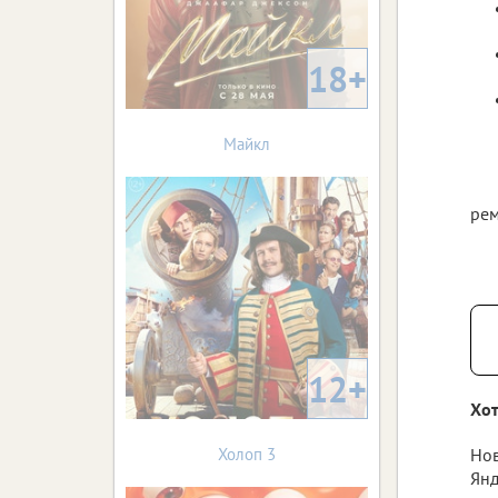
18+
Майкл
рем
12+
Хот
Холоп 3
Нов
Янд