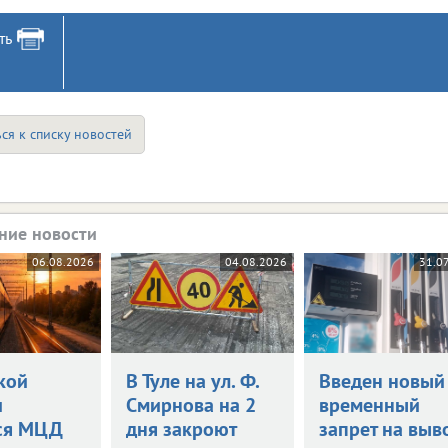
ть
ся к списку новостей
ние новости
06.08.2026
04.08.2026
31.0
кой
В Туле на ул. Ф.
Введен новый
и
Смирнова на 2
временный
ся МЦД
дня закроют
запрет на выв