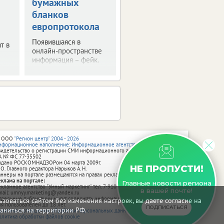
бумажных
остановка и стоянка
автомобилей, а также
бланков
закрыт проезд на
европротокола
отдельных участках
городских улиц.
Появившаяся в
т в
онлайн-пространстве
информация – фейк.
 ООО
"Регион центр" 2004 - 2026
нформационное наполнение: Информационное агентство vRossii.ru
видетельство о регистрации СМИ информационного агентства vRossii.ru
А № ФС 77‑35502
ыдано РОСКОМНАДЗОРом 04 марта 2009г.
НЕ ПРОПУСТИ!
 О. Главного редактора Нарыков А. Н.
аннеры на портале размещаются на правах рекламы.
еклама на портале:
Главные новости региона
екламное агентство "Умный маркетинг" тел. 7-910-267-70-40,
в вашей почте!
mail: umnyy.marketing@yandex.ru
тдельные публикации могут содержать информацию, не предназначенную
зоваться сайтом без изменения настроек, вы даете согласие на
ля пользователей до 18 лет.
ПОДПИСАТЬСЯ
аниться на территории РФ.
олитика в отношении обработки персональных данных
олитика обработки файлов cookie