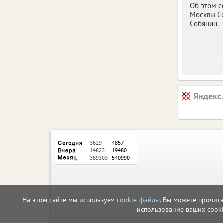
Об этом 
Москвы С
Собянин.
Яндекс
На этом сайте мы используем
cookie-файлы
. Вы можете прочит
использование ваших cook