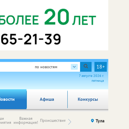
18+
по новостям
7 августа 2026 г.
пятница
овости
Афиша
Конкурсы
Новости
ши
Важная
Происшествия
Здоровье
Тула
Ку
компаний (на
риятия
информация!
правах
рекламы)