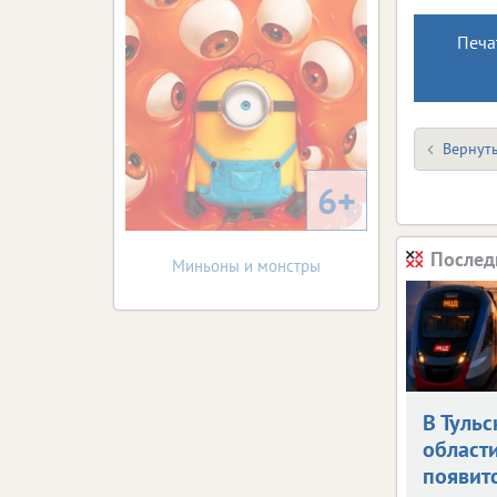
Печа
Вернуть
6+
Послед
Миньоны и монстры
В Тульс
област
появит