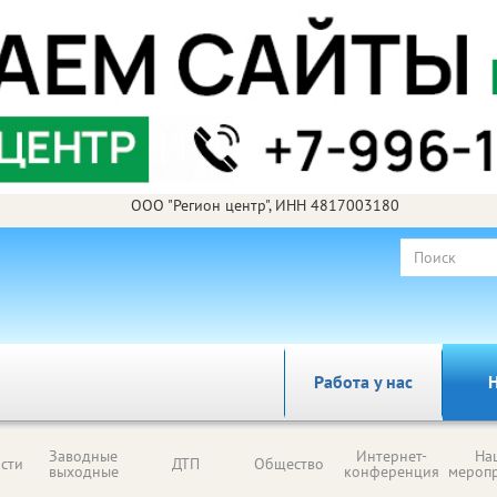
ООО "Регион центр", ИНН 4817003180
Работа у нас
Н
Заводные
Интернет-
На
сти
ДТП
Общество
выходные
конференция
мероп