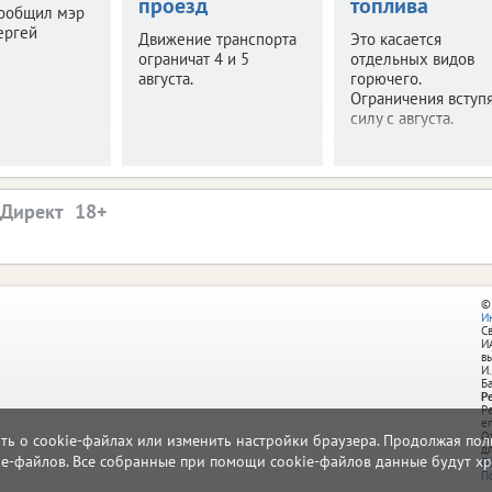
проезд
топлива
сообщил мэр
ергей
Движение транспорта
Это касается
ограничат 4 и 5
отдельных видов
августа.
горючего.
Ограничения вступя
силу с августа.
.Директ
©
И
С
И
в
И.
Б
Р
Р
e
О
ать о cookie-файлах или изменить настройки браузера. Продолжая поль
д
ie-файлов. Все собранные при помощи cookie-файлов данные будут хр
П
П