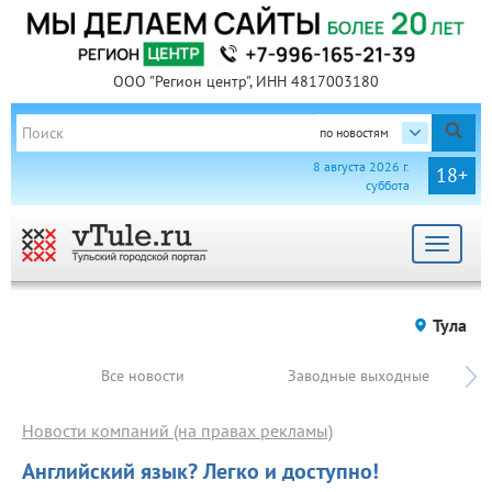
ООО "Регион центр", ИНН 4817003180
по новостям
8 августа 2026 г.
18+
суббота
Toggle
navigat
Тула
Все новости
Заводные выходные
Новости компаний (на правах рекламы)
Английский язык? Легко и доступно!