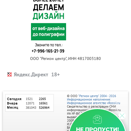
ООО "Регион центр", ИНН 4817003180
Яндекс.Директ
© ООО
"Регион центр" 2004 - 2026
Информационное наполнение:
Информационное агентство vRossii.ru
Свидетельство о регистрации СМИ
информационного агентства vRossii.ru
ИА № ФС 77‑35502
выдано РОСКОМНАДЗОРом 04 марта
2009г.
И. О. Главного редактора Нарыков А. Н.
Баннеры на портале размещаются на
НЕ ПРОПУСТИ!
правах рекламы.