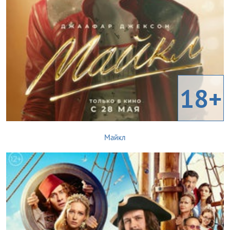
18+
Майкл