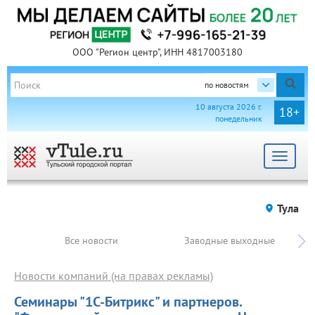
ООО "Регион центр", ИНН 4817003180
по новостям
10 августа 2026 г.
18+
понедельник
Toggle
navigat
Тула
Все новости
Заводные выходные
Новости компаний (на правах рекламы)
Семинары "1С-Битрикс" и партнеров.