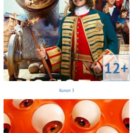
12+
Холоп 3