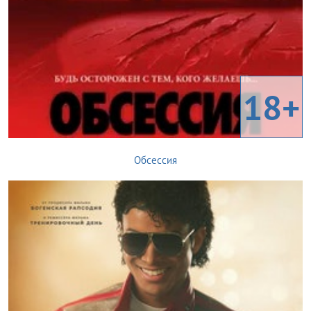
18+
Обсессия