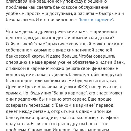
благодаря инновационному подходу к решению
проблемы как сделать банковское обслуживание
удобным, простым и доступным, а расчеты – быстрыми и
безопасными. И вот появился он –
"Банк в кармене"
.
Что там делали древнегреческие храмы – принимали
депозиты, выдавали кредиты и обменивали деньги?
Сейчас такой "храм" практически каждый может носить в
собственном кармане в виде симпатичной зеленой
банковской карты. И даже больше. Чтобы совершить
операцию в наше время уже не обязательно идти в банк,
с "Банком в кармане" можно решать свои финансовые
вопросы, не вставая с дивана. Главное, чтобы под рукой
был интернет или мобильник. Не будем выяснять, как
Древние Греки оплачивали услуги ЖКХ, наверняка не в
храмах. Но, будь у них "Банк в кармане", кто знает, может
они предпочли бы именно этот сервис. Еще проще
совершать переводы: с "Банком в кармане" перевод
денег между счетами, открытыми в одном и том же
банке, можно проводить, зная только номер телефона
получателя. Если счет открыт в другом банке – не
проблема. С помощью Интернет-банка заполняем