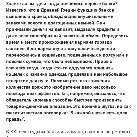
Знаете ли вы где и когда появились первые банки?
Известно, что в Древней Греции функцию банков
выполняли храмы, обладающие внушительными
запасами золота и драгоценных камней. Они
принимали деньги на депозит, выдавали кредиты и
даже вели своеобразный валютный обмен. Определить
время и место происхождения кармана гораздо
сложнее. В до-карманную эпоху наличные деньги
переносились в кошельках, подвешенных к поясу или в
поясных сумках, что было небезопасно. Прорыв
случился тогда, когда кто-то додумался пришить
кошелек с изнанки одежды, проделав в ней небольшое
отверстие для руки. Помимо резкого снижения
количества краж это изобретение дало несколько
неожиданных эффектов. Так, например, оказалось, что
обладатель кармана способен быстрее производить
товарно-денежные операции. Это конечно шутка, но как
гласит известная поговорка: "В каждой шутке есть доля
правды".
В ХХI веке судьбы банка и кармана, наконец, встретились