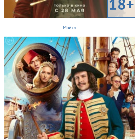
18+
Майкл