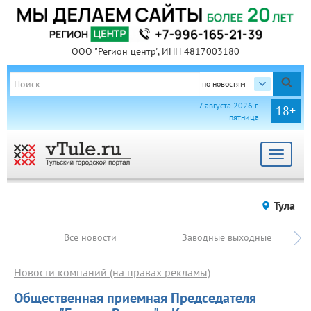
ООО "Регион центр", ИНН 4817003180
по новостям
7 августа 2026 г.
18+
пятница
Toggle
navigat
Тула
Все новости
Заводные выходные
Новости компаний (на правах рекламы)
Общественная приемная Председателя