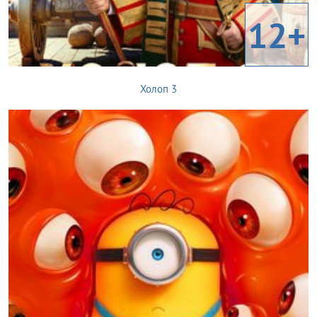
12+
Холоп 3