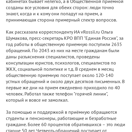
кабинетах бывает нелегко, а в Общественной приемной
созданы все условия для обеих сторон: люди точно
знают, когда и к кому они попадут на прием, а
принимающая сторона примерный спектр вопросов.
Как рассказала корреспонденту ИА vRossii.ru Ольга
Шумакова, пресс-секретарь КРО ВПП "Единая Россия", за
год работы в общественную приемную поступили 2635
обращений. По 2043 из них на месте гражданам были
даны разъяснения специалистов, проведены
консультации юристов, психологов, специалистов по
ЖКХ, социальной политике и т.д. В среднем в месяц
общественную приемную поступает около 120-140
устных обращений и около двух десятков письменных. В
первые же дни на прием ежедневно приходило по 40
человек. Работал также телефон "горячей линии",
который и вовсе не замолкал.
За помощью и поддержкой в приёмную обращаются
студенты и пенсионеры, работающие и безработные
граждане. Более 60 процентов обратившихся – это люди
старше 50 лет. Четверть обращений поступает от